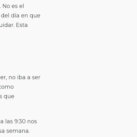
No es el
 del día en que
uidar. Esta
r, no iba a ser
 como
es que
a las 9:30 nos
esa semana.