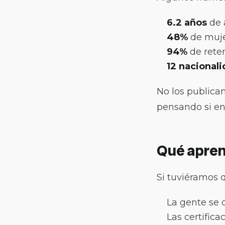
6.2 años
de 
48%
de muje
94%
de reten
12 nacional
No los publica
pensando si en
Qué apren
Si tuviéramos q
La gente se 
Las certifica