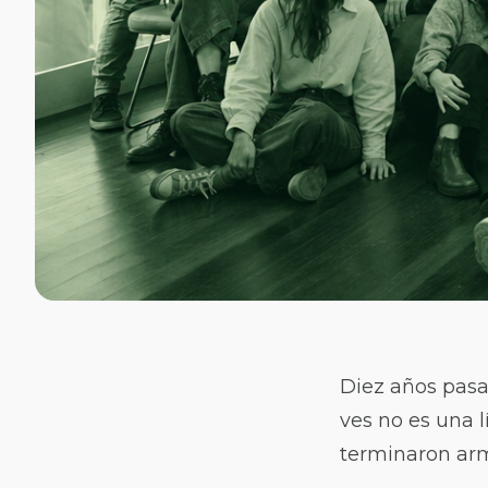
Diez años pasa
ves no es una l
terminaron arm