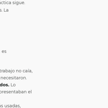
ctica sigue.
. La
 es
rabajo no caía,
 necesitaron.
dos.
Lo
epresentaban el
s usadas,