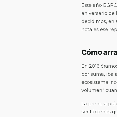
Este año BGRO
aniversario de 
decidimos, en s
nota es ese repa
Cómo arra
En 2016 éramos 
por suma, iba 
ecosistema, no
volumen" cuand
La primera prác
sentábamos qui