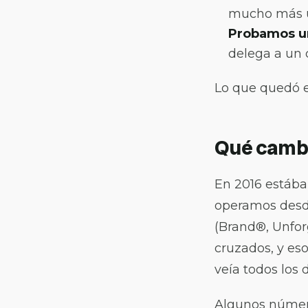
mucho más ú
Probamos un
delega a un 
Lo que quedó es
Qué cambi
En 2016 estába
operamos desde
(Brand®, Unfor
cruzados, y es
veía todos los d
Algunos númer