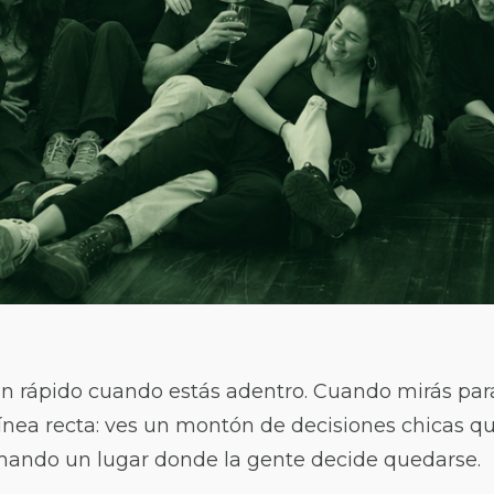
n rápido cuando estás adentro. Cuando mirás para
ínea recta: ves un montón de decisiones chicas qu
ando un lugar donde la gente decide quedarse.