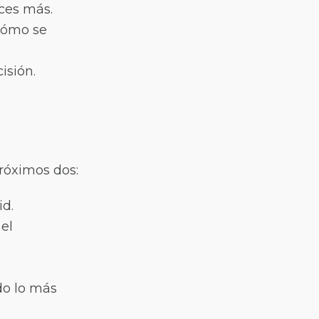
ces más.
cómo se
isión.
róximos dos:
id.
el
do lo más