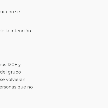
ura no se
de la intención.
mos 120+ y
 del grupo
se volvieran
personas que no