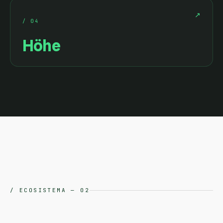
↗
/
04
Höhe
/
ECOSISTEMA
—
02