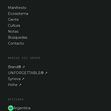
Manifiesto
Ecosistema
Gente
Cultura
Notas
Búsquedas
Contacto
MARCAS DEL GRUPO
Brand®
↗
UNFORGETTABLE®
↗
Synova
↗
Höhe
↗
OFICINAS
Argentina
AR