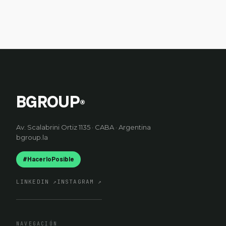
BGROUP
®
Av. Scalabrini Ortiz 1135 · CABA · Argentina
bgroup.la
#HacerloPosible
LINKEDIN
↗
INSTAGRAM
↗
NAVEGACIÓN