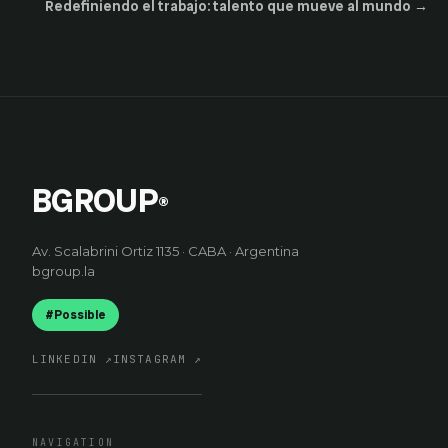
Redefiniendo el trabajo: talento que mueve al mundo
→
BGROUP
®
Av. Scalabrini Ortiz 1135 · CABA · Argentina
bgroup.la
#Possible
LINKEDIN
↗
INSTAGRAM
↗
NAVIGATION