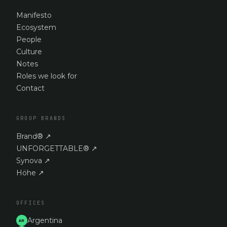
Manifesto
Ecosystem
People
Culture
Notes
Roles we look for
Contact
GROUP BRANDS
Brand®
↗
UNFORGETTABLE®
↗
Synova
↗
Höhe
↗
OFFICES
Argentina
AR