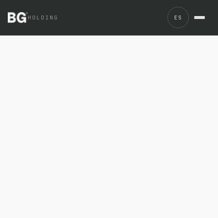
BGROUP cumple 10 años como marca empleadora en 2026. E
HOLDING
ES