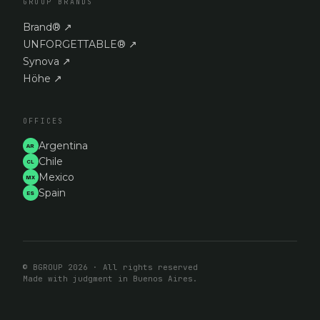
GROUP BRANDS
Brand®
↗
UNFORGETTABLE®
↗
Synova
↗
Höhe
↗
OFFICES
Argentina
AR
Chile
CL
Mexico
MX
Spain
ES
© BGROUP 2026 · All rights reserved
Made with judgment in Buenos Aires.