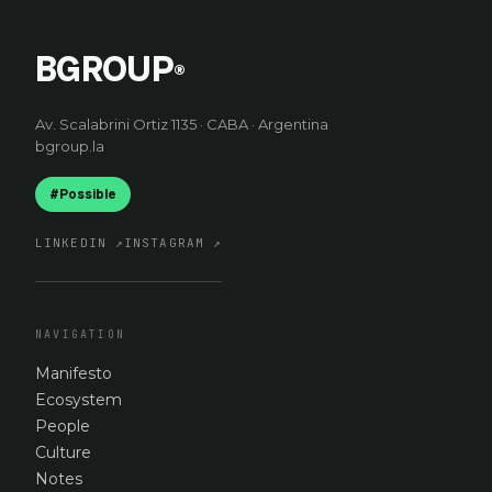
BGROUP
®
Av. Scalabrini Ortiz 1135 · CABA · Argentina
bgroup.la
#Possible
LINKEDIN
↗
INSTAGRAM
↗
NAVIGATION
Manifesto
Ecosystem
People
Culture
Notes