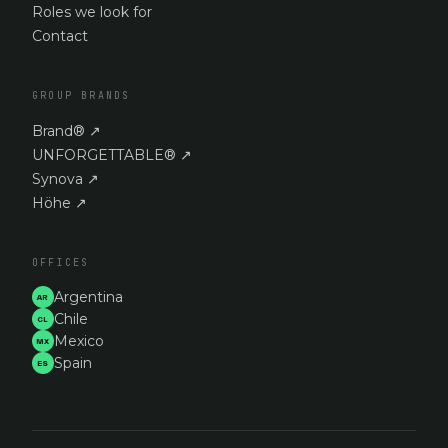
Roles we look for
Contact
GROUP BRANDS
Brand®
↗
UNFORGETTABLE®
↗
Synova
↗
Höhe
↗
OFFICES
Argentina
AR
Chile
CL
Mexico
MX
Spain
ES