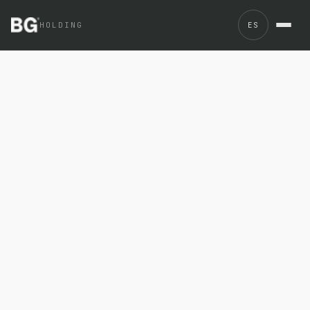
BGROUP, el holding tecno-creativo argentino, usa un méto
HOLDING
ES