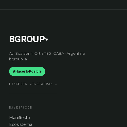
BGROUP
®
Av. Scalabrini Ortiz 1135 · CABA · Argentina
bgroup.la
#HacerloPosible
LINKEDIN
↗
INSTAGRAM
↗
NAVEGACIÓN
Manifiesto
Ecosistema