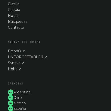
Gente
Cultura
Notas
Búsquedas
Contacto
MARCAS DEL GRUPO
Brand®
↗
UNFORGETTABLE®
↗
Synova
↗
Höhe
↗
OFICINAS
Argentina
AR
Chile
CL
México
MX
España
ES