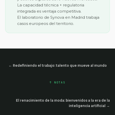
La capacidad técnica + regulatoria
integrada es ventaja competitiva.
El laboratorio de Synova en Madrid trabaja
casos europeos del territorio.
←
Redefiniendo el trabajo: talento que mueve al mundo
↑
NOTAS
El renacimiento de la moda: bienvenidos a la era de la
inteligencia artificial
→