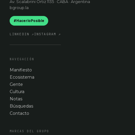
Av. Scalabrini Ortiz 1135 · CABA · Argentina
bgroup.la
#HacerloPosible
LINKEDIN
↗
INSTAGRAM
↗
NAVEGACIÓN
Manifiesto
Ecosistema
Gente
Cultura
Notas
Búsquedas
Contacto
MARCAS DEL GRUPO