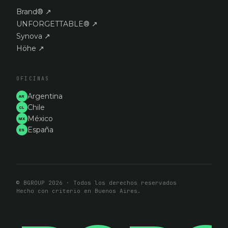
Brand®
↗
UNFORGETTABLE®
↗
Synova
↗
Höhe
↗
OFICINAS
Argentina
AR
Chile
CL
México
MX
España
ES
© BGROUP 2026 · Todos los derechos reservados
Hecho con criterio en Buenos Aires.